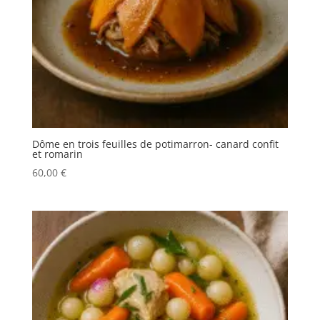
Dôme en trois feuilles de potimarron- canard confit
et romarin
60,00
€