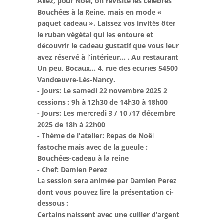
Allez, pour Noël, on revisite les célèbres
Bouchées à la Reine, mais en mode «
paquet cadeau ». Laissez vos invités ôter
le ruban végétal qui les entoure et
découvrir le cadeau gustatif que vous leur
avez réservé à l’intérieur… . Au restaurant
Un peu, Bocaux... 4, rue des écuries 54500
Vandœuvre-Lès-Nancy.
-
Jours:
Le samedi 22 novembre 2025 2
cessions : 9h à 12h30 de 14h30 à 18h00
-
Jours:
Les mercredi 3 / 10 /17 décembre
2025 de 18h à 22h00
-
Thème de l'atelier
: Repas de Noël
fastoche mais avec de la gueule :
Bouchées-cadeau à la reine
-
Chef
: Damien Perez
La session sera animée par Damien Perez
dont vous pouvez lire la présentation ci-
dessous :
Certains naissent avec une cuiller d’argent