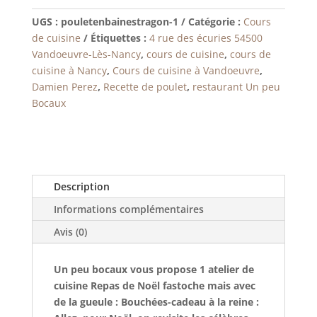
de
Noël
UGS :
pouletenbainestragon-1
Catégorie :
Cours
fastoche
de cuisine
Étiquettes :
4 rue des écuries 54500
mais
Vandoeuvre-Lès-Nancy
,
cours de cuisine
,
cours de
avec
cuisine à Nancy
,
Cours de cuisine à Vandoeuvre
,
de
Damien Perez
,
Recette de poulet
,
restaurant Un peu
la
Bocaux
gueule
:
Bouchées-
cadeau
à
Description
la
Informations complémentaires
reine
Avis (0)
Un peu bocaux vous propose 1 atelier de
cuisine Repas de Noël fastoche mais avec
de la gueule : Bouchées-cadeau à la reine :